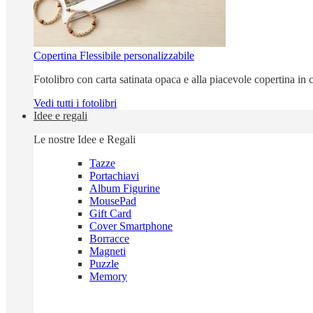
Copertina Flessibile personalizzabile
Fotolibro con carta satinata opaca e alla piacevole copertina in c
Vedi tutti i fotolibri
Idee e regali
Le nostre Idee e Regali
Tazze
Portachiavi
Album Figurine
MousePad
Gift Card
Cover Smartphone
Borracce
Magneti
Puzzle
Memory