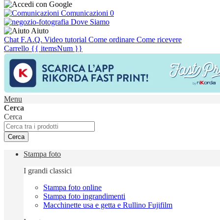
Comunicazioni
0
Dove Siamo
Aiuto
Chat
F.A.Q.
Video tutorial
Come ordinare
Come ricevere
Carrello
{{ itemsNum }}
Menu
Cerca
Cerca
Cerca
Stampa foto
I grandi classici
Stampa foto online
Stampa foto ingrandimenti
Macchinette usa e getta e Rullino Fujifilm